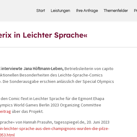
Start
Leistungen
Ihre Anfrage
Themenfelder
P
erix in Leichter Sprache«
 interviewte Jana Höftmann-Leben,
Betriebsleiterin von capito
daktionellen Besonderheiten des Leichte-Sprache-Comics
«. Die Sonderausgabe erschien anlässlich der Special Olympics
 den Comic-Text in Leichter Sprache für die Egmont Ehapa
lympics World Games Berlin 2023 Organizing Committee
eitrag
über das Projekt.
 Sprache« von Hannah Prasuhn, tagesspiegel.de, 20. Juni 2023
in-leichter-sprache-aus-den-champignons-wurden-die-pilze-
953.html