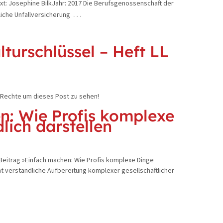
t: Josephine BilkJahr: 2017 Die Berufsgenossenschaft der
…
liche Unfallversicherung
urschlüssel – Heft LL
e Rechte um dieses Post zu sehen!
n: Wie Profis komplexe
lich darstellen
m Beitrag »Einfach machen: Wie Profis komplexe Dinge
cht verständliche Aufbereitung komplexer gesellschaftlicher