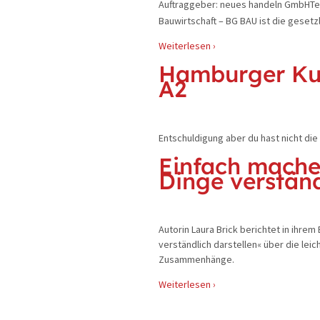
Auftraggeber: neues handeln GmbHTex
Bauwirtschaft – BG BAU ist die gesetz
Weiterlesen ›
Hamburger Kult
A2
Entschuldigung aber du hast nicht di
Einfach mache
Dinge verständ
Autorin Laura Brick berichtet in ihre
verständlich darstellen« über die lei
Zusammenhänge.
Weiterlesen ›