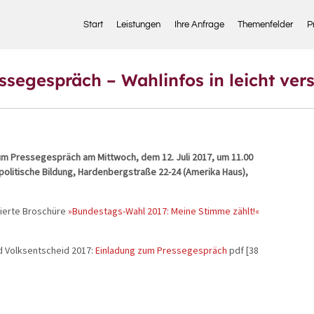
Start
Leistungen
Ihre Anfrage
Themenfelder
P
segespräch – Wahlinfos in leicht ver
 zum Pressegespräch am Mittwoch, dem 12. Juli 2017, um 11.00
r politische Bildung, Hardenbergstraße 22-24 (Amerika Haus),
zierte Broschüre
»Bundestags-Wahl 2017: Meine Stimme zählt!«
d Volksentscheid 2017:
Einladung zum Pressegespräch
pdf [38