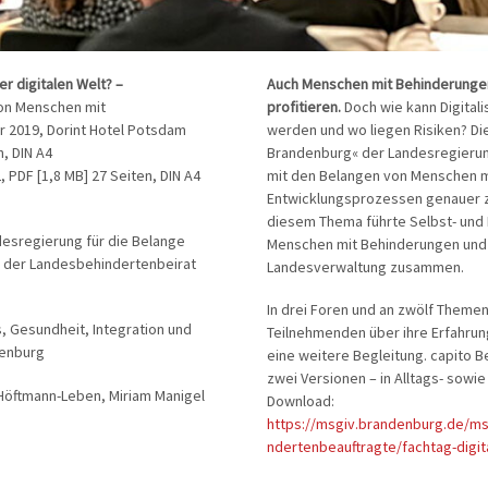
r digitalen Welt? –
Auch Menschen mit Behinderungen
von Menschen mit
profitieren.
Doch wie kann Digitali
 2019, Dorint Hotel Potsdam
werden und wo liegen Risiken? Die
n, DIN A4
Brandenburg« der Landesregierung
 PDF [1,8 MB] 27 Seiten, DIN A4
mit den Belangen von Menschen m
Entwicklungsprozessen genauer z
diesem Thema führte Selbst- und
desregierung für die Belange
Menschen mit Behinderungen und 
 der Landesbehindertenbeirat
Landesverwaltung zusammen.
In drei Foren und an zwölf Themen
, Gesundheit, Integration und
Teilnehmenden über ihre Erfahrun
denburg
eine weitere Begleitung. capito B
zwei Versionen – in Alltags- sowie
Höftmann-Leben, Miriam Manigel
Download:
https://msgiv.brandenburg.de/ms
ndertenbeauftragte/fachtag-digit