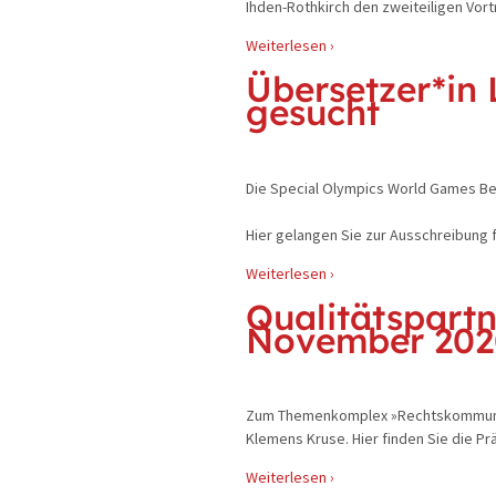
Ihden-Rothkirch den zweiteiligen Vort
Weiterlesen ›
Übersetzer*in 
gesucht
Die Special Olympics World Games Ber
Hier gelangen Sie zur Ausschreibung fü
Weiterlesen ›
Qualitätspartn
November 202
Zum Themenkomplex »Rechtskommunikat
Klemens Kruse. Hier finden Sie die Pr
Weiterlesen ›