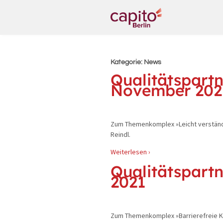
Kategorie:
News
Qualitätspartn
November 202
Zum Themenkomplex »Leicht verständli
Reindl.
Weiterlesen ›
Qualitätspartn
2021
Zum Themenkomplex »Barrierefreie Ko