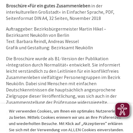
Broschüre »Für ein gutes Zusammenleben
in der
interkulturellen Großstadt« in Einfacher Sprache, PDF,
Seitenformat DIN A4, 32 Seiten, November 2018
Auftraggeber: Bezirksbürgermeister Martin Hikel –
Bezirksamt Neukölln von Berlin
Text: Barbara Reindl, Andreas Wessel
Grafik und Gestaltung: Bezirksamt Neukölln
Die Broschüre wurde als B1-Version der Publikation
»Integration durch Normalität« entwickelt. Sie informiert
leicht verständlich zu den Leitlinien für ein konfliktfreies
Zusammenleben vielfältiger Personengruppen im Bezirk
Neukölln. Dabei sind Menschen mit einfachen
Deutschkenntnissen die hauptsächlich angesprochene
Zielgruppe dieser Veröffentlichung, was sich auch in der
Zusammenstellung der Prüfgruppe widerspiegelte.
Wir verwenden Cookies, um Ihnen ein optimales Nutzererlebnis
Besonderheit für eine Aufbereitung in Einfacher Sprache:
zu bieten. Mittels Cookies erinnern wir uns an Ihre Präferenzen
Auf Wunsch der Auftraggeber wurde der Text mittels
und wiederholten Besuche. Mit Klick auf „Akzeptieren” erklären
Zeilenumbrüchen nach Sinneinheiten gestaltet, um
Sie sich mit der Verwendung von ALLEN Cookies einverstanden.
ungeübte Leser zusätzlich zu unterstützen.