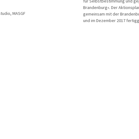
für Selbstbestimmung und ge
Brandenburg«. Der Aktionspla
Studio, MASGF
gemeinsam mit der Brandenbu
und im Dezember 2017 fertigge