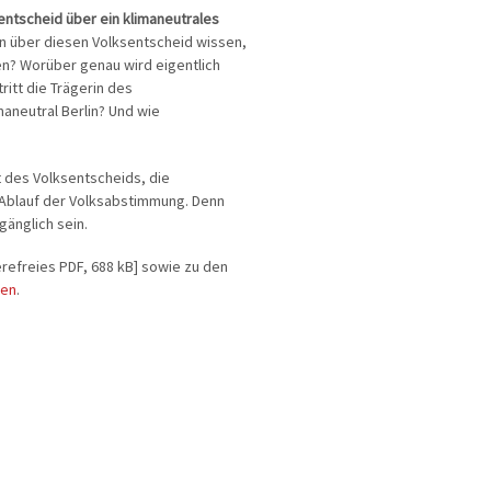
entscheid über ein klimaneutrales
 über diesen Volksentscheid wissen,
n? Worüber genau wird eigentlich
itt die Trägerin des
imaneutral Berlin? Und wie
t des Volksentscheids, die
Ablauf der Volksabstimmung. Denn
gänglich sein.
erefreies PDF, 688 kB] sowie zu den
ten
.