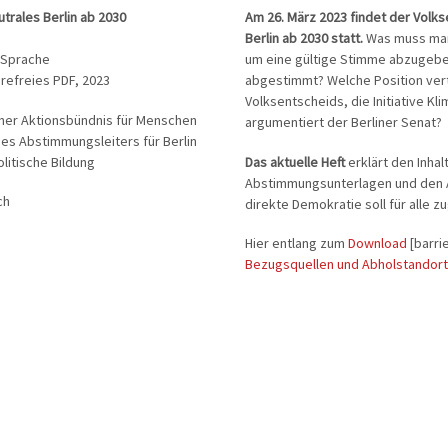
utrales Berlin ab 2030
Am 26. März 2023 findet der Volks
Berlin ab 2030 statt.
Was muss man
r Sprache
um eine gültige Stimme abzugebe
erefreies PDF, 2023
abgestimmt? Welche Position vertr
Volksentscheids, die Initiative Kl
iner Aktionsbündnis für Menschen
argumentiert der Berliner Senat?
es Abstimmungsleiters für Berlin
litische Bildung
Das aktuelle Heft
erklärt den Inhal
Abstimmungsunterlagen und den 
ch
direkte Demokratie soll für alle zu
Hier entlang zum
Download
[barri
Bezugsquellen und Abholstandor