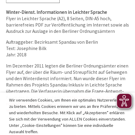
Winter-Dienst. Informationen in Leichter Sprache
Flyer in Leichter Sprache (A2), 8 Seiten, DIN-A5 hoch,
barrierefreies PDF zur Veröffentlichung im Internet sowie als
Ausdruck zur Auslage in den Berliner Ordnungsämtern
Auftraggeber: Bezirksamt Spandau von Berlin
Text: Josephine Bilk
Jahr: 2018
Im Dezember 2011 legten die Berliner Ordnungsämter einen
Flyer auf, der über die Räum- und Streupflicht auf Gehwegen
und den Winterdienst informiert. Nun wurde dieser Flyer im
Rahmen des Projekts Spandau Inklusiv in Leichte Sprache
übertragen. Die Verfasserin übernahm die Frage-Antwort-
Form des Ausgangsmaterials.
https://www.berlin.de/ba-
Wir verwenden Cookies, um Ihnen ein optimales Nutzererlebnis
reinickendorf/politik-und-
zu bieten. Mittels Cookies erinnern wir uns an Ihre Präferenzen
verwaltung/aemter/ordnungsamt/infos/
und wiederholten Besuche. Mit Klick auf „Akzeptieren” erklären
Sie sich mit der Verwendung von ALLEN Cookies einverstanden.
Unter „Cookie-Einstellungen” können Sie eine individuelle
Auswahl treffen.