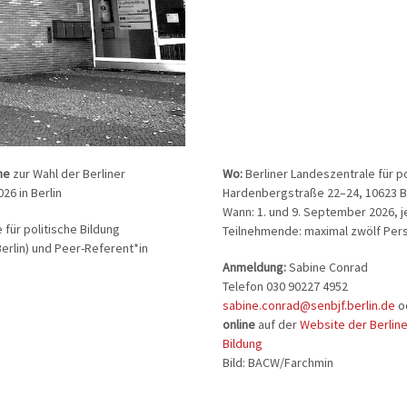
che
zur Wahl der Berliner
Wo:
Berliner Landeszentrale für po
6 in Berlin
Hardenbergstraße 22–24, 10623 B
Wann: 1. und 9. September 2026, je
 für politische Bildung
Teilnehmende: maximal zwölf Per
erlin) und Peer-Referent*in
Anmeldung:
Sabine Conrad
Telefon 030 90227 4952
sabine.conrad@senbjf.berlin.de
o
online
auf der
Website der Berline
Bildung
Bild: BACW/Farchmin