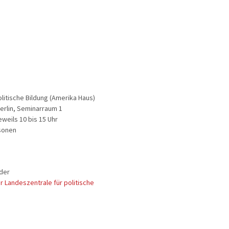
litische Bildung (Amerika Haus)
erlin, Seminarraum 1
weils 10 bis 15 Uhr
sonen
der
r Landeszentrale für politische