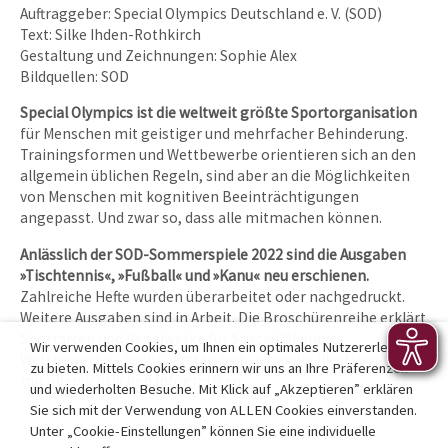
Auftraggeber: Special Olympics Deutschland e. V. (SOD)
Text: Silke Ihden-Rothkirch
Gestaltung und Zeichnungen: Sophie Alex
Bildquellen: SOD
Special Olympics ist die weltweit größte Sportorganisation
für Menschen mit geistiger und mehrfacher Behinderung.
Trainingsformen und Wettbewerbe orientieren sich an den
allgemein üblichen Regeln, sind aber an die Möglichkeiten
von Menschen mit kognitiven Beeinträchtigungen
angepasst. Und zwar so, dass alle mitmachen können.
Anlässlich der SOD-Sommerspiele 2022 sind die Ausgaben
»Tischtennis«, »Fußball« und »Kanu« neu erschienen.
Zahlreiche Hefte wurden überarbeitet oder nachgedruckt.
Weitere Ausgaben sind in Arbeit. Die Broschürenreihe erklärt
Sportarten und Regelwerke für Special Olympics
Wir verwenden Cookies, um Ihnen ein optimales Nutzererlebnis
Wettbewerbe – leicht verständlich, lebendig illustriert und
zu bieten. Mittels Cookies erinnern wir uns an Ihre Präferenzen
mit übersichtlichen Infografiken.
und wiederholten Besuche. Mit Klick auf „Akzeptieren” erklären
Sie sich mit der Verwendung von ALLEN Cookies einverstanden.
Unter „Cookie-Einstellungen” können Sie eine individuelle