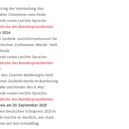
estag der Verkündung des
alter Steinmeier eine Rede.
Rede sowie Leichte-Sprache-
ebsite des Bundespräsidenten
.
r 2024
e Gedenk- und Informationsort für
stischen ‚Euthanasie‘-Morde“ hielt
e Rede.
Rede sowie Leichte-Sprache-
ebsite des Bundespräsidenten
.
5
 des Zweiten Weltkrieges hielt
 einer Gedenkstunde im Bundestag
lle sind Kinder des 8. Mai“.
Rede sowie Leichte-Sprache-
ebsite des Bundespräsidenten
.
reis am 30. September 2025
den Deutschen Schulpreis 2025 in
ede machte er deutlich, wie stark
ien auf den Schulalltag