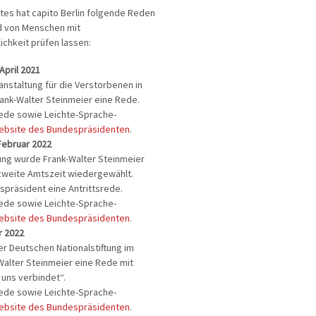
tes hat capito Berlin folgende Reden
d von Menschen mit
ichkeit prüfen lassen:
April 2021
nstaltung für die Verstorbenen in
ank-Walter Steinmeier eine Rede.
Rede sowie Leichte-Sprache-
ebsite des Bundespräsidenten
.
ebruar 2022
ng wurde Frank-Walter Steinmeier
 zweite Amtszeit wiedergewählt.
spräsident eine Antrittsrede.
Rede sowie Leichte-Sprache-
ebsite des Bundespräsidenten
.
r 2022
er Deutschen Nationalstiftung im
-Walter Steinmeier eine Rede mit
 uns verbindet“.
Rede sowie Leichte-Sprache-
ebsite des Bundespräsidenten
.