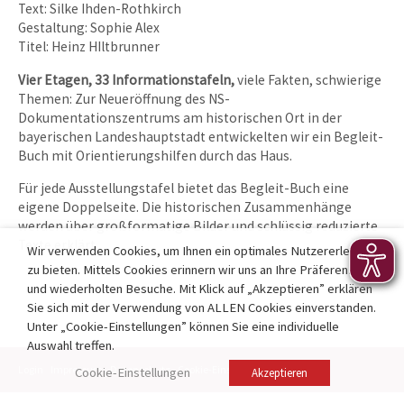
Text: Silke Ihden-Rothkirch
Gestaltung: Sophie Alex
Titel: Heinz HIltbrunner
Vier Etagen, 33 Informationstafeln,
viele Fakten, schwierige
Themen: Zur Neueröffnung des NS-
Dokumentationszentrums am historischen Ort in der
bayerischen Landeshauptstadt entwickelten wir ein Begleit-
Buch mit Orientierungshilfen durch das Haus.
Für jede Ausstellungstafel bietet das Begleit-Buch eine
eigene Doppelseite. Die historischen Zusammenhänge
werden über großformatige Bilder und schlüssig reduzierte
Texte erklärt.
Wir verwenden Cookies, um Ihnen ein optimales Nutzererlebnis
zu bieten. Mittels Cookies erinnern wir uns an Ihre Präferenzen
und wiederholten Besuche. Mit Klick auf „Akzeptieren” erklären
Sie sich mit der Verwendung von ALLEN Cookies einverstanden.
Unter „Cookie-Einstellungen” können Sie eine individuelle
Auswahl treffen.
Login
Impressum
Datenschutz
Cookie-Einstellungen
Kontakt
Cookie-Einstellungen
Akzeptieren