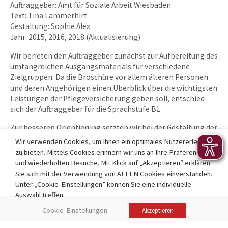
Auftraggeber: Amt für Soziale Arbeit Wiesbaden
Text: Tina Lämmerhirt
Gestaltung: Sophie Alex
Jahr: 2015, 2016, 2018 (Aktualisierung)
Wir berieten den Auftraggeber zunächst zur Aufbereitung des
umfangreichen Ausgangsmaterials für verschiedene
Zielgruppen. Da die Broschüre vor allem älteren Personen
und deren Angehörigen einen Überblick über die wichtigsten
Leistungen der Pflegeversicherung geben soll, entschied
sich der Auftraggeber für die Sprachstufe B1.
Zur besseren Orientierung setzten wir bei der Gestaltung der
Broschüre ein farbiges Leitsystem ein, das die einzelnen
Wir verwenden Cookies, um Ihnen ein optimales Nutzererlebnis
Bereiche in der Broschüre optisch trennt.
zu bieten. Mittels Cookies erinnern wir uns an Ihre Präferenzen
und wiederholten Besuche. Mit Klick auf „Akzeptieren” erklären
Sie sich mit der Verwendung von ALLEN Cookies einverstanden.
Unter „Cookie-Einstellungen” können Sie eine individuelle
Auswahl treffen.
Login
Impressum
Datenschutz
Cookie-Einstellungen
Kontakt
Cookie-Einstellungen
Akzeptieren