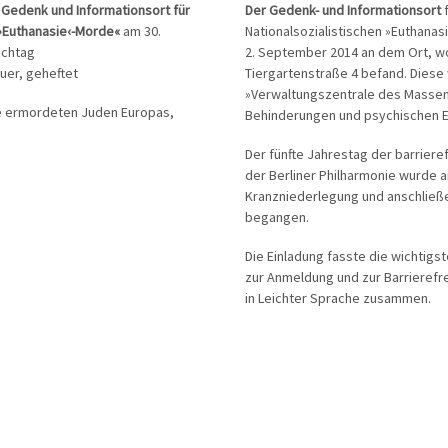
e Gedenk und Informationsort für
Der Gedenk- und Informationsort
 ›Euthanasie‹-Morde«
am 30.
Nationalsozialistischen »Euthana
achtag
2. September 2014 an dem Ort, wo 
quer, geheftet
Tiergartenstraße 4 befand. Diese 
»Verwaltungszentrale des Masse
ie ermordeten Juden Europas,
Behinderungen und psychischen 
Der fünfte Jahrestag der barriere
der Berliner Philharmonie wurde a
Kranzniederlegung und anschlie
begangen.
Die Einladung fasste die wichtigs
zur Anmeldung und zur Barrierefrei
in Leichter Sprache zusammen.